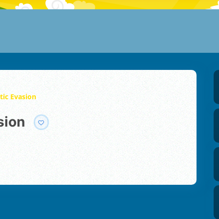
ic Evasion
sion