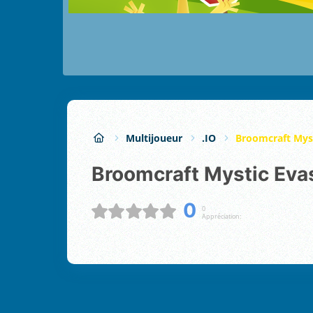
Multijoueur
.IO
Broomcraft Myst
Broomcraft Mystic Eva
0
0
Appréciation: