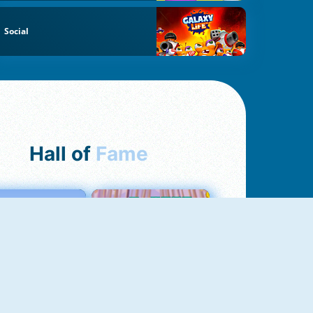
Social
Hall of
Fame
Love Tester
Croc Word