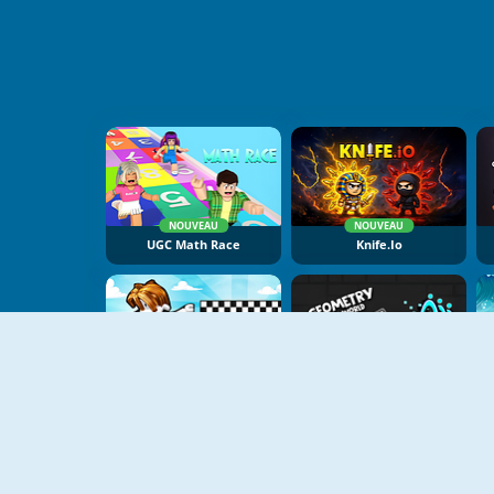
NOUVEAU
NOUVEAU
UGC Math Race
Knife.io
NOUVEAU
NOUVEAU
Color Race Obby
Geometry Dash Open World