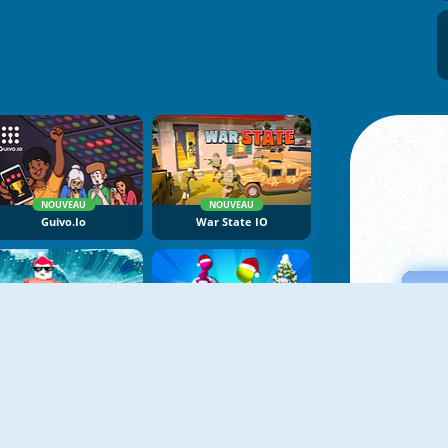
NOUVEAU
NOUVEAU
Guivo.io
War State IO
NOUVEAU
NOUVEAU
Tsunami Race
Christmas Snowball Arena