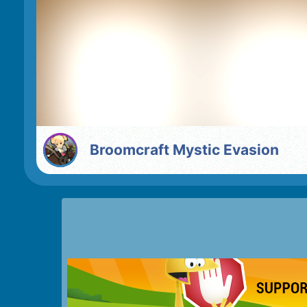
Broomcraft Mystic Evasion