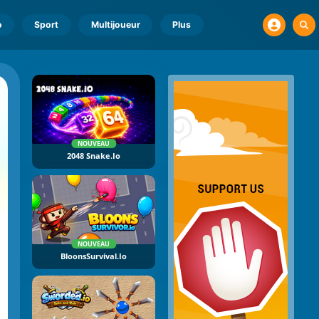
o
Sport
Multijoueur
Plus
NOUVEAU
2048 Snake.io
NOUVEAU
BloonsSurvival.io