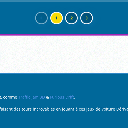
1
2
ift, comme
Traffic Jam 3D
&
Furious Drift
.
sant des tours incroyables en jouant à ces jeux de Voiture Dérivan