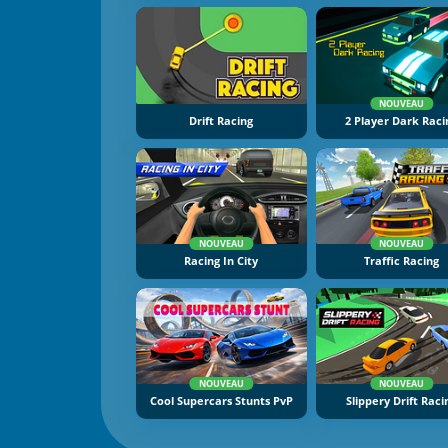
NOUVEAU
Drift Racing
2 Player Dark Raci
NOUVEAU
NOUVEAU
Racing In City
Traffic Racing
NOUVEAU
NOUVEAU
Cool Supercars Stunts PvP
Slippery Drift Raci