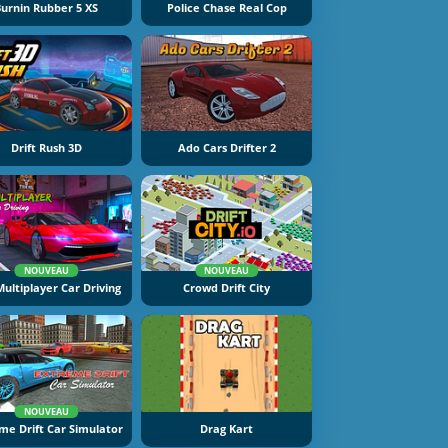
Burnin Rubber 5 XS
Police Chase Real Cop
Drift Rush 3D
Ado Cars Drifter 2
NOUVEAU
NOUVEAU
ultiplayer Car Driving
Crowd Drift City
NOUVEAU
me Drift Car Simulator
Drag Kart