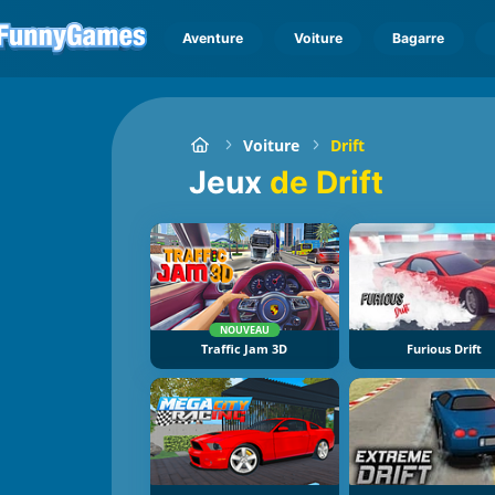
Aventure
Voiture
Bagarre
Voiture
Drift
Jeux
de Drift
NOUVEAU
Traffic Jam 3D
Furious Drift