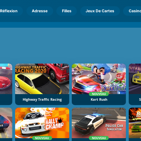
Réflexion
Adresse
Filles
Jeux De Cartes
Casin
NOUVEAU
Highway Traffic Racing
Kart Rush
S
NOUVEAU
NOUVEAU