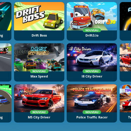
NOUVEAU
ng
Drift Boss
Drift3.io
NOUVEAU
NOUVEAU
Max Speed
I8 City Driver
NOUVEAU
NOUVEAU
ng
M5 City Driver
Police Traffic Racer
T