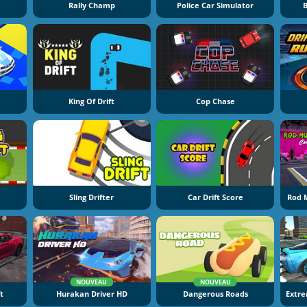
Rally Champ
Police Car Simulator
King Of Drift
Cop Chase
Sling Drifter
Car Drift Score
Rod M
NOUVEAU
NOUVEAU
t
Hurakan Driver HD
Dangerous Roads
Extre