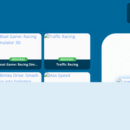
NOUVEAU
NOUVEAU
Boat Game: Racing Simulator 3D
Traffic Racing
NOUVEAU
NOUVEAU
Bimka Drive: Smash Cars Into Splinters
Max Speed