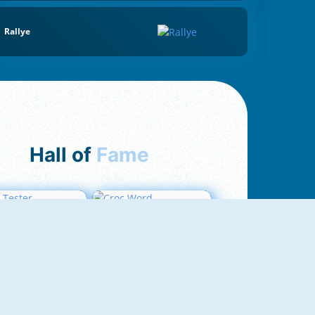
Rallye
Hall of
Fame
Love Tester
Croc Word