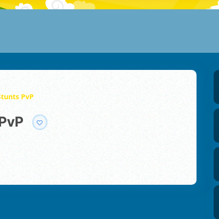
Stunts PvP
 PvP