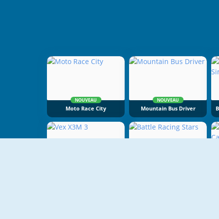
NOUVEAU
NOUVEAU
Moto Race City
Mountain Bus Driver
NOUVEAU
NOUVEAU
Vex X3M 3
Battle Racing Stars