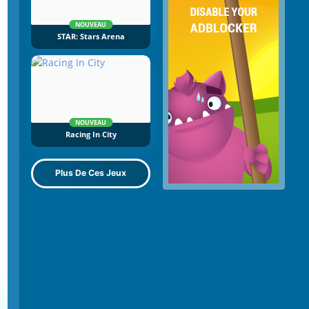
NOUVEAU
STAR: Stars Arena
NOUVEAU
Racing In City
Plus De Ces Jeux