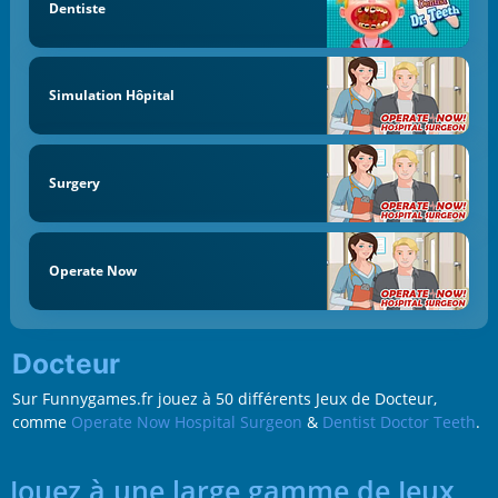
Dentiste
Simulation Hôpital
Surgery
Operate Now
Docteur
Sur Funnygames.fr jouez à 50 différents Jeux de Docteur,
comme
Operate Now Hospital Surgeon
&
Dentist Doctor Teeth
.
Jouez à une large gamme de Jeux