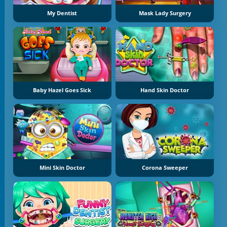
My Dentist
Mask Lady Surgery
Baby Hazel Goes Sick
Hand Skin Doctor
Mini Skin Doctor
Corona Sweeper