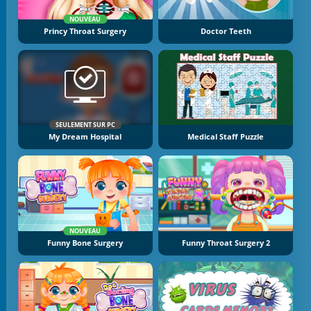
NOUVEAU
Princy Throat Surgery
Doctor Teeth
SEULEMENT SUR PC
My Dream Hospital
Medical Staff Puzzle
NOUVEAU
Funny Bone Surgery
Funny Throat Surgery 2