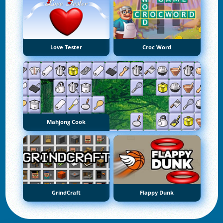
Love Tester
Croc Word
Mahjong Cook
GrindCraft
Flappy Dunk