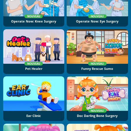
NOUVEAU
NOUVEAU
Operate Now: Knee Surgery
Operate Now: Eye Surgery
NOUVEAU
NOUVEAU
Pet Healer
Funny Rescue Sumo
NOUVEAU
Ear Clinic
Doc Darling Bone Surgery