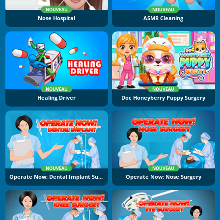
NOUVEAU
NOUVEAU
Nose Hospital
ASMR Cleaning
NOUVEAU
NOUVEAU
Healing Driver
Doc Honeyberry Puppy Surgery
NOUVEAU
NOUVEAU
Operate Now: Dental Implant Surgery
Operate Now: Nose Surgery