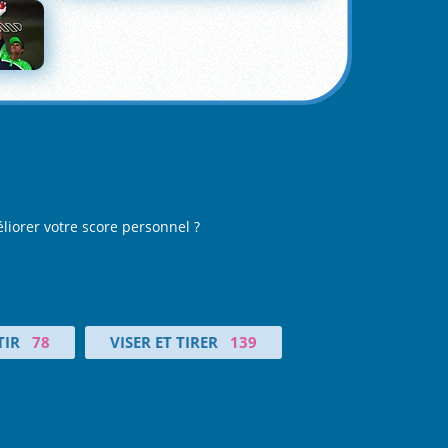
éliorer votre score personnel ?
TIR
78
VISER ET TIRER
139