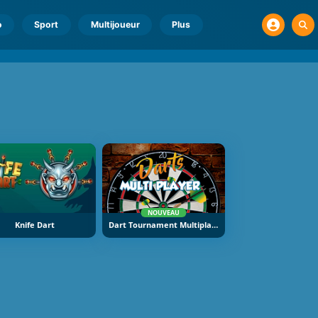
o
Sport
Multijoueur
Plus
NOUVEAU
Knife Dart
Dart Tournament Multiplayer