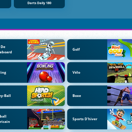
Darts Daily 180
 De
Golf
teboard
ling
Vélo
ey-Ball
Boxe
ball
Sports D'hiver
ricain