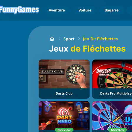
Aventure
Voiture
Bagarre
Sport
Jeu De Fléchettes
Jeux
de Fléchettes
Darts Club
Darts Pro Multiplay
NOUVEAU
NOUVEAU