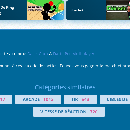
 De Ping
Cricket
g
chettes, comme
Darts Club
&
Darts Pro Multiplayer
.
n jouant à ces jeux de fléchettes. Pouvez-vous gagner le match et am
Catégories similaires
17
ARCADE
1043
TIR
543
CIBLES DE 
VITESSE DE RÉACTION
720