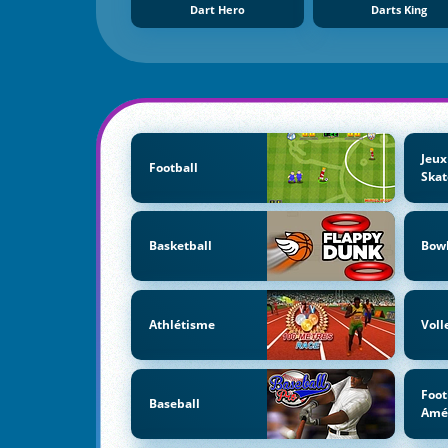
Dart Hero
Darts King
Jeux
Football
Ska
Basketball
Bow
Athlétisme
Voll
Foot
Baseball
Amé