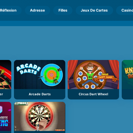
Réflexion
Adresse
Filles
Jeux De Cartes
Casin
er
Arcade Darts
Circus Dart Wheel