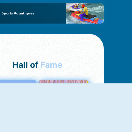
Sports Aquatiques
Hall of
Fame
Love Tester
Croc Word