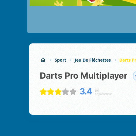
Sport
Jeu De Fléchettes
Darts P
Darts Pro Multiplayer
3.4
597
Appréciation: