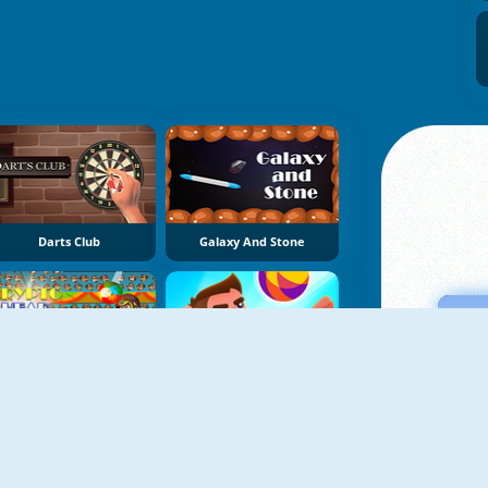
Darts Club
Galaxy And Stone
NOUVEAU
NOUVEAU
Crypto Head Ball
Volleyball Challenge