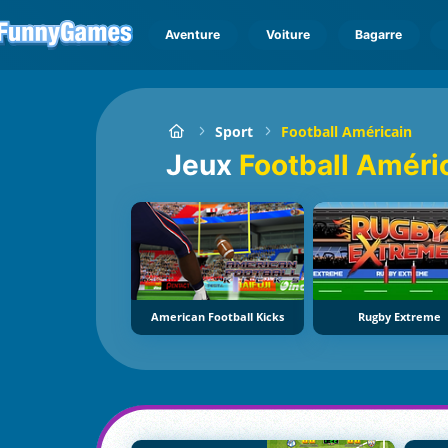
Aventure
Voiture
Bagarre
Sport
Football Américain
Jeux
Football Améri
American Football Kicks
Rugby Extreme