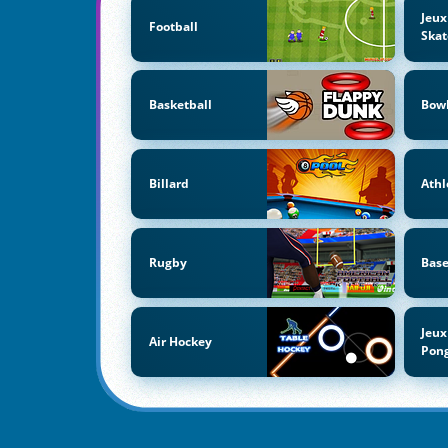
Jeux
Football
Ska
Basketball
Bow
Billard
Athl
Rugby
Base
Jeux
Air Hockey
Pon