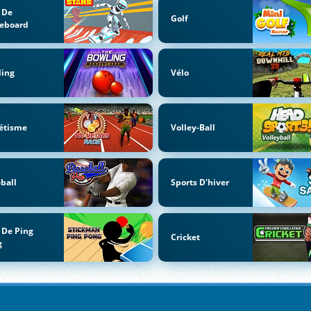
 De
Golf
teboard
ling
Vélo
étisme
Volley-Ball
ball
Sports D'hiver
 De Ping
Cricket
g