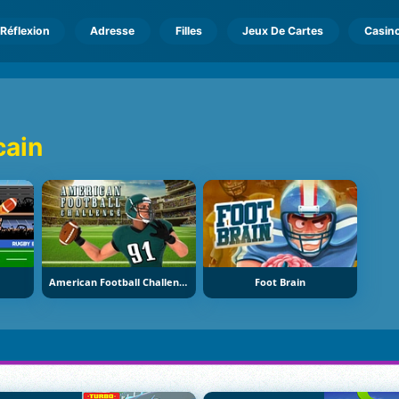
Réflexion
Adresse
Filles
Jeux De Cartes
Casin
cain
American Football Challenge
Foot Brain