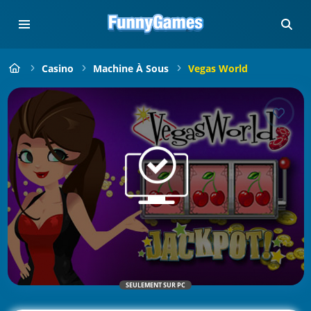
Casino
Machine À Sous
Vegas World
SEULEMENT SUR PC