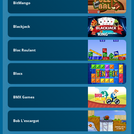
BitMango
Blackjack
Bloc Roulant
Blocs
BMX Games
Bob L'escargot