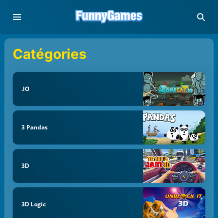
Catégories
.IO
3 Pandas
3D
3D Logic