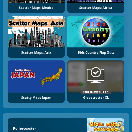
Scatter Maps: Mexico
Scatter Maps: Africa
Scatter Maps: Asia
Kids Country Flag Quiz
SEULEMENT SUR PC
Scatty Maps Japan
Globetrotter XL
Rollercoaster