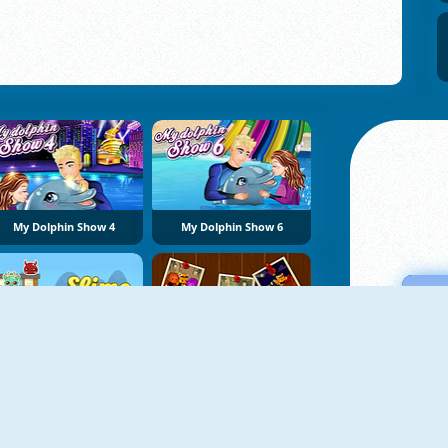
My Dolphin Show 4
My Dolphin Show 6
NOUVEAU
NOUVEAU
Slime Farm
Furtive Dao