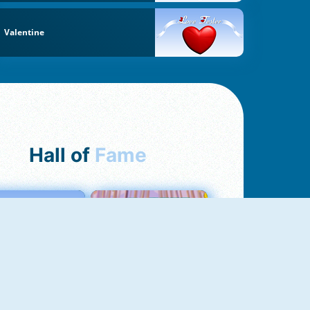
Valentine
Hall of
Fame
Love Tester
Croc Word