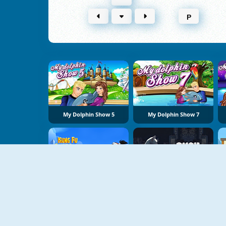
P
My Dolphin Show 5
My Dolphin Show 7
NOUVEAU
NOUVEAU
Kung Fu Sparrow
Over Rooftops