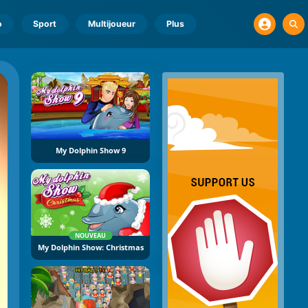
o
Sport
Multijoueur
Plus
My Dolphin Show 9
NOUVEAU
My Dolphin Show: Christmas