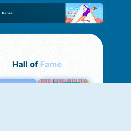
Danse
Hall of
Fame
Love Tester
Croc Word