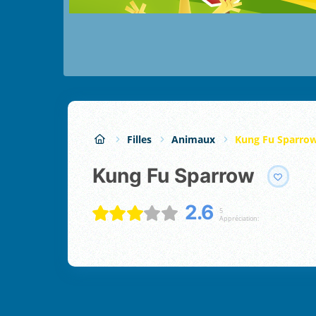
Filles
Animaux
Kung Fu Sparro
Kung Fu Sparrow
2.6
5
Appréciation: