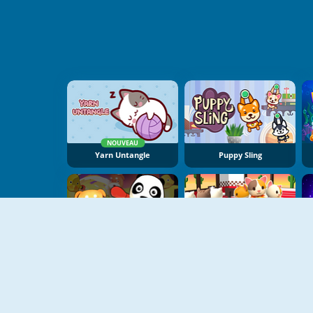
NOUVEAU
Yarn Untangle
Puppy Sling
NOUVEAU
NOUVEAU
Pet Party
Cat Pancake Diner