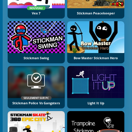
NOUVEAU
Vex 7
Stickman Peacekeeper
Stickman Swing
Bow Master Stickman Hero
SEULEMENT SUR PC
Stickman Police Vs Gangsters
Light It Up