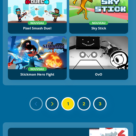
NOUVEAU
NOUVEAU
Pixel Smash Duel
Sky Stick
NOUVEAU
Stickman Hero Fight
OvO
1
2
3