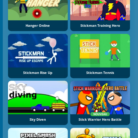
Hanger Online
Stickman Training Hero
Stickman Rise Up
Stickman Tennis
NOUVEAU
Sky Diven
Stick Warrior Hero Battle