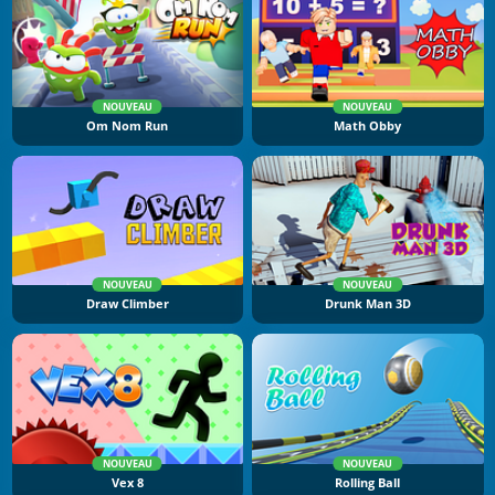
NOUVEAU
NOUVEAU
Om Nom Run
Math Obby
NOUVEAU
NOUVEAU
Draw Climber
Drunk Man 3D
NOUVEAU
NOUVEAU
Vex 8
Rolling Ball