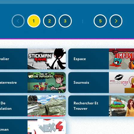
1
2
3
|
5
alier
Espace
aterrestre
Sournois
 De
Rechercher Et
lation
Trouver
ckman