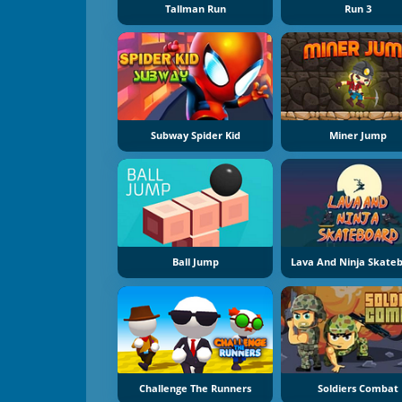
Tallman Run
Run 3
Subway Spider Kid
Miner Jump
Ball Jump
Lava And Ninja Skate
Challenge The Runners
Soldiers Combat