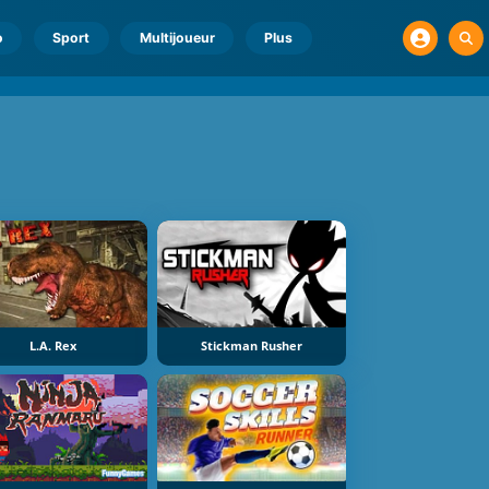
o
Sport
Multijoueur
Plus
L.A. Rex
Stickman Rusher