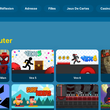
Réflexion
Adresse
Filles
Jeux De Cartes
Casin
uter
r-Man
Vex 5
Vex 6