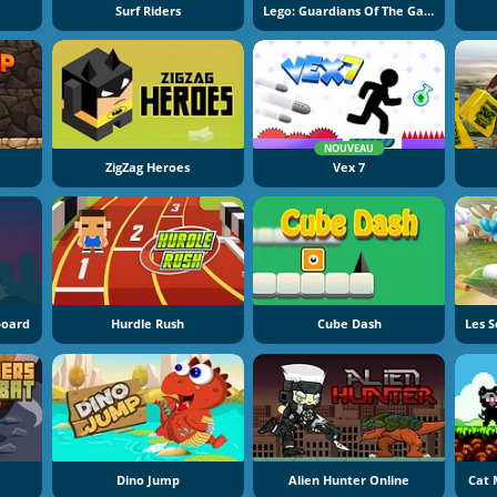
Surf Riders
Lego: Guardians Of The Galaxy
NOUVEAU
ZigZag Heroes
Vex 7
board
Hurdle Rush
Cube Dash
Les 
Dino Jump
Alien Hunter Online
Cat 