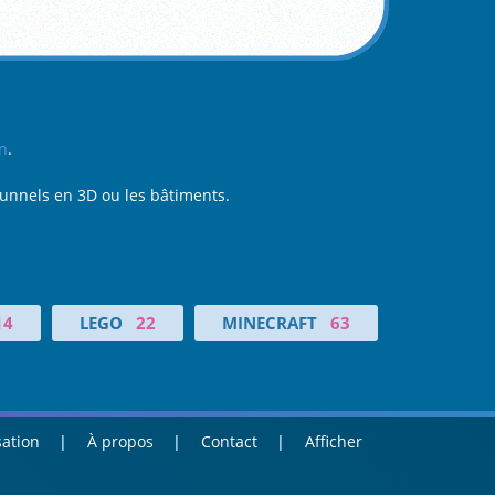
n
.
 tunnels en 3D ou les bâtiments.
14
LEGO
22
MINECRAFT
63
sation
À propos
Contact
Afficher