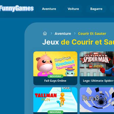
Aventure
Voiture
Bagarre
Aventure
Courir Et Sauter
Jeux
de Courir et Sa
NOUVEAU
Fall Guys Online
Lego: Ultimate Spide
NOUVEAU