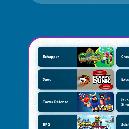
Echapper
Chev
Saut
Extr
Jeux
Tower Defense
Simu
RPG
Sti