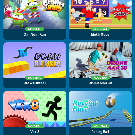
NOUVEAU
NOUVEAU
Om Nom Run
Math Obby
NOUVEAU
NOUVEAU
Draw Climber
Drunk Man 3D
NOUVEAU
NOUVEAU
Vex 8
Rolling Ball