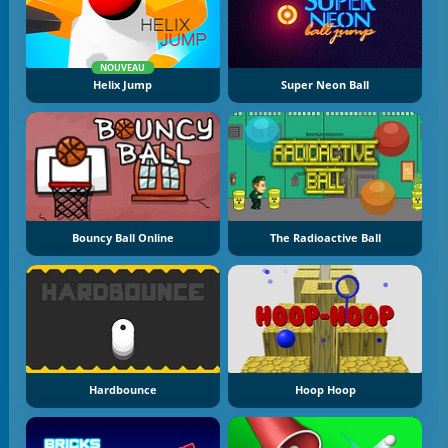
NOUVEAU
Helix Jump
Super Neon Ball
Bouncy Ball Online
The Radioactive Ball
Hardbounce
Hoop Hoop