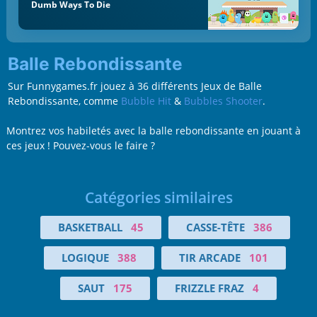
Dumb Ways To Die
Balle Rebondissante
Sur Funnygames.fr jouez à 36 différents Jeux de Balle
Rebondissante, comme
Bubble Hit
&
Bubbles Shooter
.
Montrez vos habiletés avec la balle rebondissante en jouant à
ces jeux ! Pouvez-vous le faire ?
Catégories similaires
BASKETBALL
45
CASSE-TÊTE
386
LOGIQUE
388
TIR ARCADE
101
SAUT
175
FRIZZLE FRAZ
4