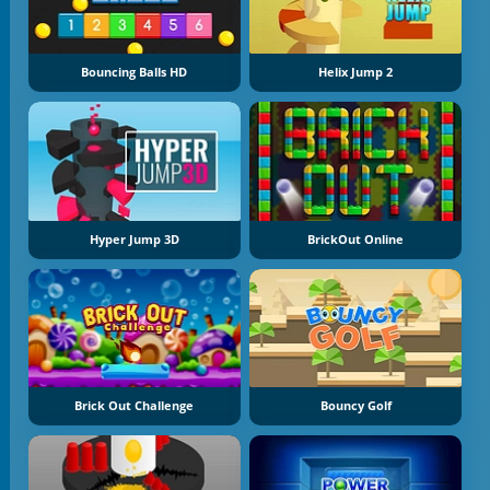
Bouncing Balls HD
Helix Jump 2
Hyper Jump 3D
BrickOut Online
Brick Out Challenge
Bouncy Golf