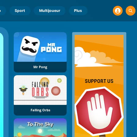
o
Sport
Multijoueur
Plus
Mr Pong
Falling Orbs