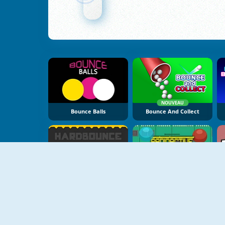
NOUVEAU
Bounce Balls
Bounce And Collect
Hardbounce
The Radioactive Ball