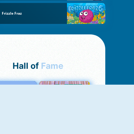
Frizzle Fraz
Hall of
Fame
Love Tester
Croc Word