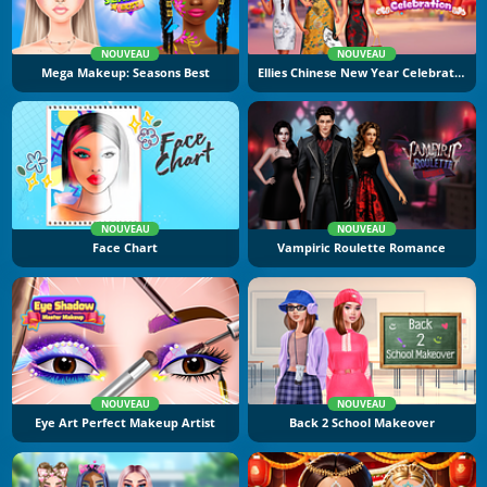
NOUVEAU
NOUVEAU
Mega Makeup: Seasons Best
Ellies Chinese New Year Celebration
NOUVEAU
NOUVEAU
Face Chart
Vampiric Roulette Romance
NOUVEAU
NOUVEAU
Eye Art Perfect Makeup Artist
Back 2 School Makeover