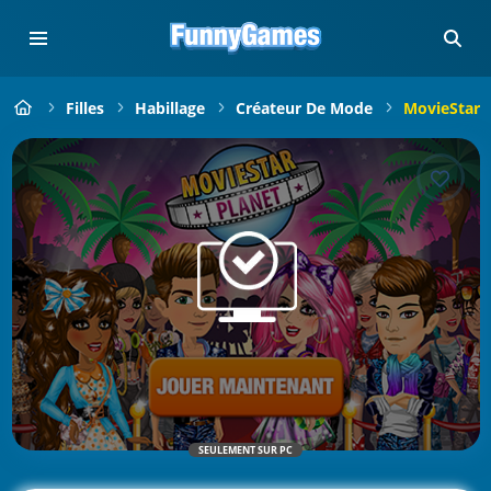
Filles
Habillage
Créateur De Mode
MovieStarP
SEULEMENT SUR PC