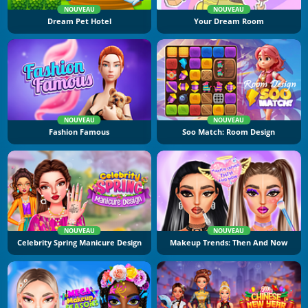
NOUVEAU
NOUVEAU
Dream Pet Hotel
Your Dream Room
NOUVEAU
NOUVEAU
Fashion Famous
Soo Match: Room Design
NOUVEAU
NOUVEAU
Celebrity Spring Manicure Design
Makeup Trends: Then And Now