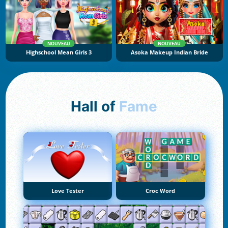
NOUVEAU
NOUVEAU
Highschool Mean Girls 3
Asoka Makeup Indian Bride
Hall of
Fame
Love Tester
Croc Word