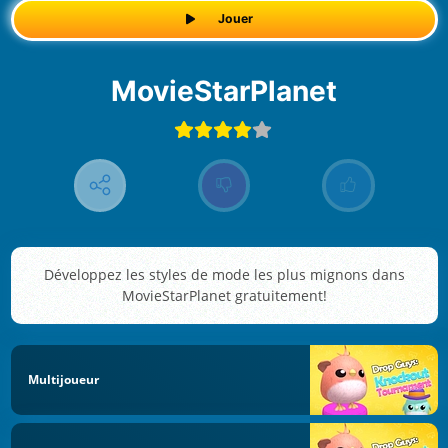
Jouer
MovieStarPlanet
Développez les styles de mode les plus mignons dans
MovieStarPlanet gratuitement!
Multijoueur