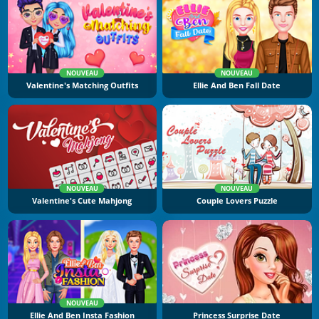
NOUVEAU
NOUVEAU
Valentine's Matching Outfits
Ellie And Ben Fall Date
NOUVEAU
NOUVEAU
Valentine's Cute Mahjong
Couple Lovers Puzzle
NOUVEAU
Ellie And Ben Insta Fashion
Princess Surprise Date