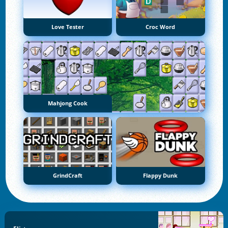
Love Tester
Croc Word
Mahjong Cook
GrindCraft
Flappy Dunk