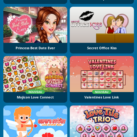
Princess Best Date Ever
Secret Office Kiss
NOUVEAU
NOUVEAU
Mojicon Love Connect
Valentines Love Link