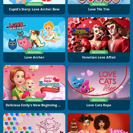
NOUVEAU
NOUVEAU
Cupid's Story: Love Archer Bow
Love Tile Trio
NOUVEAU
NOUVEAU
Love Archer
Venetian Love Affair
NOUVEAU
NOUVEAU
Delicious Emily's New Beginning Valentine's Edition
Love Cats Rope