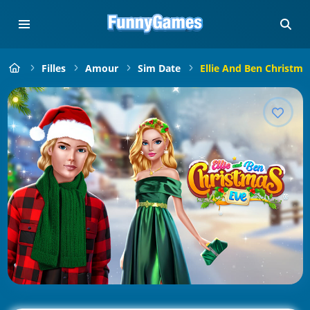
Filles
Amour
Sim Date
Ellie And Ben Christma