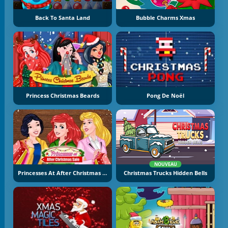
Back To Santa Land
Bubble Charms Xmas
Princess Christmas Beards
Pong De Noël
NOUVEAU
Princesses At After Christmas Sale
Christmas Trucks Hidden Bells