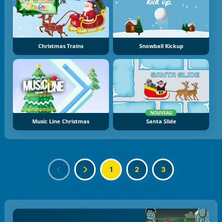
Christmas Trains
Snowball Kickup
NOUVEAU
Music Line Christmas
Santa Slide
1
2
3