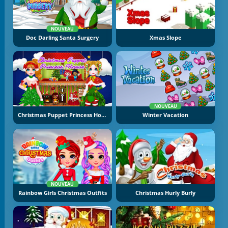
NOUVEAU
Doc Darling Santa Surgery
Xmas Slope
NOUVEAU
Christmas Puppet Princess House
Winter Vacation
NOUVEAU
Rainbow Girls Christmas Outfits
Christmas Hurly Burly