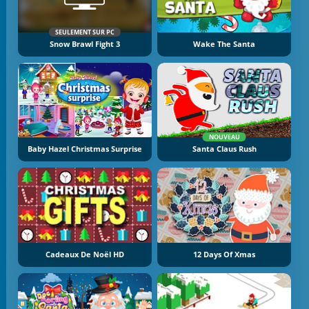
SEULEMENT SUR PC
Snow Brawl Fight 3
Wake The Santa
NOUVEAU
Baby Hazel Christmas Surprise
Santa Claus Rush
Cadeaux De Noël HD
12 Days Of Xmas