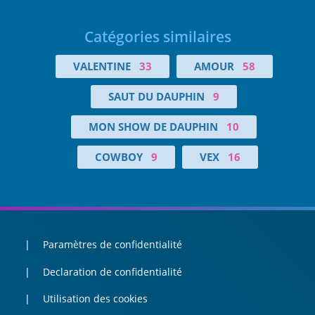
Catégories similaires
VALENTINE
33
AMOUR
58
SAUT DU DAUPHIN
9
MON SHOW DE DAUPHIN
10
COWBOY
9
VEX
16
Paramètres de confidentialité
Declaration de confidentialité
Utilisation des cookies