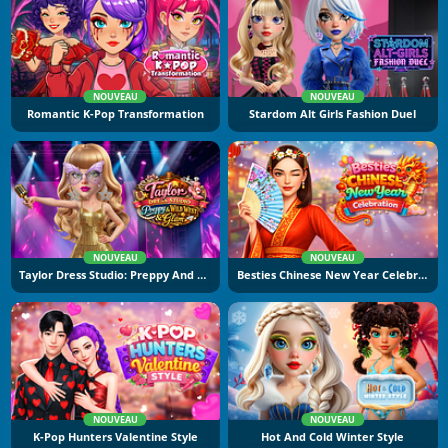
NOUVEAU
NOUVEAU
Romantic K-Pop Transformation
Stardom Alt Girls Fashion Duel
NOUVEAU
NOUVEAU
Taylor Dress Studio: Preppy And Wild West Glam
Besties Chinese New Year Celebration
NOUVEAU
NOUVEAU
K-Pop Hunters Valentine Style
Hot And Cold Winter Style