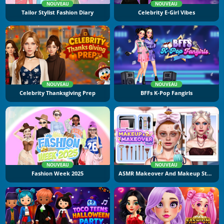
NOUVEAU
NOUVEAU
Tailor Stylist Fashion Diary
Celebrity E-Girl Vibes
NOUVEAU
NOUVEAU
Celebrity Thanksgiving Prep
BFFs K-Pop Fangirls
NOUVEAU
NOUVEAU
Fashion Week 2025
ASMR Makeover And Makeup Studio