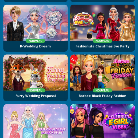
NOUVEAU
NOUVEAU
K-Wedding Dream
Fashionista Christmas Eve Party
NOUVEAU
NOUVEAU
Furry Wedding Proposal
Barbee Black Friday Fashion