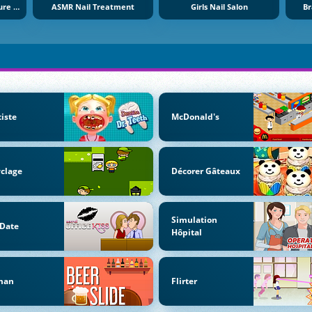
Celebrity Spring Manicure Design
ASMR Nail Treatment
Girls Nail Salon
Br
iste
McDonald's
clage
Décorer Gâteaux
Simulation
 Date
Hôpital
man
Flirter