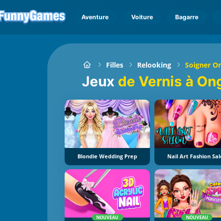
Aventure
Voiture
Bagarre
Filles
Relooking
Soigner O
Jeux
de Vernis à On
Blondie Wedding Prep
Nail Art Fashion Sa
NOUVEAU
NOUVEAU