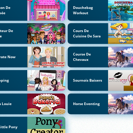
son De
Douchebag
pée
Workout
teur De
Cours De
e
Cuisine De Sara
Course De
rate Now
Chevaux
pping
Sournois Baisers
 Louie
Horse Eventing
ittle Pony