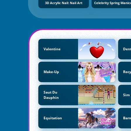
3D Acrylic Nail: Nail Art
Valentine
Dent
Make-Up
Recy
Saut Du
Sim
Dauphin
Equitation
Bar