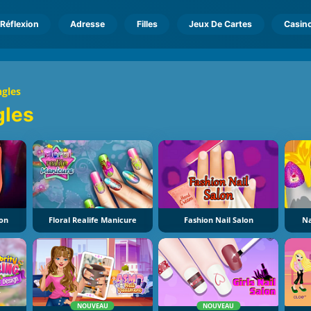
Réflexion
Adresse
Filles
Jeux De Cartes
Casin
ngles
gles
lon
Floral Realife Manicure
Fashion Nail Salon
Na
NOUVEAU
NOUVEAU