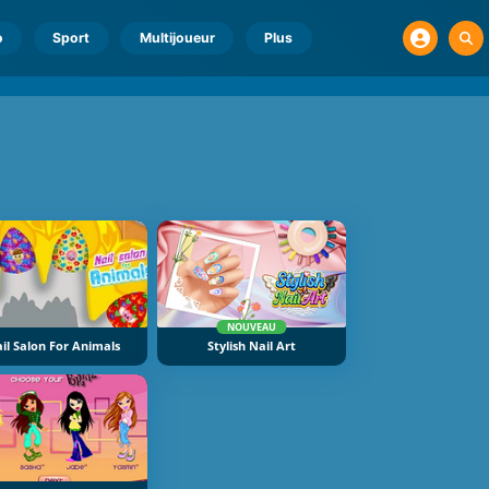
o
Sport
Multijoueur
Plus
NOUVEAU
il Salon For Animals
Stylish Nail Art