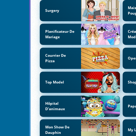
Mai
Surgery
Pou
Planificateur De
Créa
Mariage
Mod
Courrier De
Ope
Pizza
Top Model
Sho
Hôpital
Papa
D'animaux
Mon Show De
My L
Dauphin