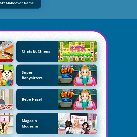
atz Makeover Game
Chats Et Chiens
Super
Babysitters
Bébé Hazel
Magasin
Moderne