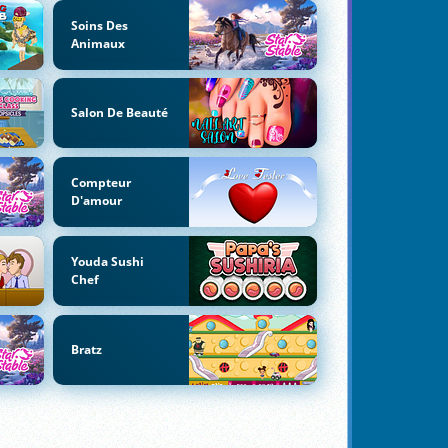
Soins Des
Animaux
Salon De Beauté
Compteur
D'amour
Youda Sushi
Chef
Bratz