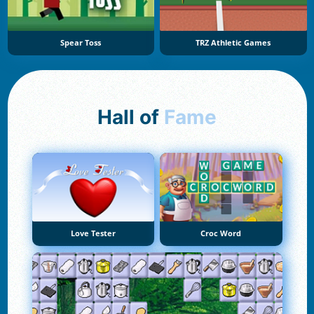
Spear Toss
TRZ Athletic Games
Hall of
Fame
Love Tester
Croc Word