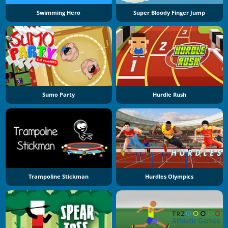
Swimming Hero
Super Bloody Finger Jump
Sumo Party
Hurdle Rush
Trampoline Stickman
Hurdles Olympics