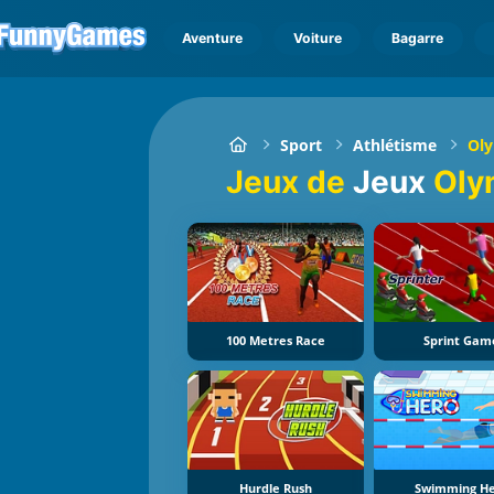
Aventure
Voiture
Bagarre
Sport
Athlétisme
Ol
Jeux de
Jeux
Oly
100 Metres Race
Sprint Gam
Hurdle Rush
Swimming H