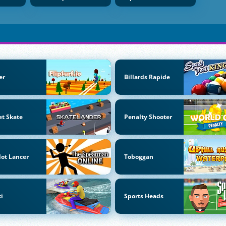
er
Billards Rapide
et Skate
Penalty Shooter
lot Lancer
Toboggan
ki
Sports Heads