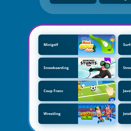
Minigolf
Surf
Snowboarding
Stre
Coup Franc
Jave
Wrestling
Jets