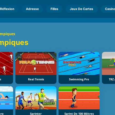
Réflexion
Adresse
Filles
Jeux De Cartes
Casin
ympiques
mpiques
e
Real Tennis
Swimming Pro
TRZ 
ero
Sprinter
Sprint De 100 Mètres