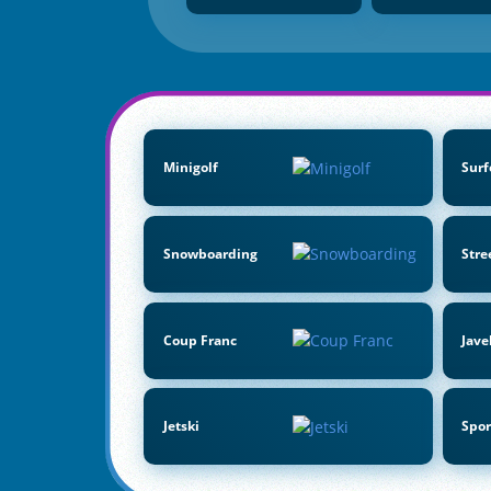
Minigolf
Surf
Snowboarding
Stre
Coup Franc
Jave
Jetski
Spor