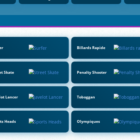
er
Billards Rapide
et Skate
Penalty Shooter
lot Lancer
Toboggan
ts Heads
Olympiques