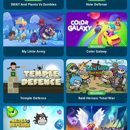
SWAT And Plants Vs Zombies
Hole Defense
NOUVEAU
My Little Army
Color Galaxy
NOUVEAU
Temple Defence
Raid Heroes: Total War