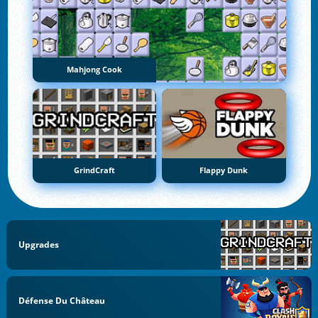
Mahjong Cook
GrindCraft
Flappy Dunk
Upgrades
Défense Du Château