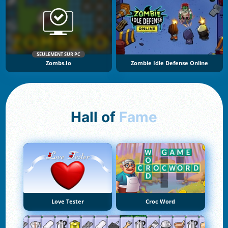
SEULEMENT SUR PC
Zombs.io
Zombie Idle Defense Online
Hall of
Fame
Love Tester
Croc Word