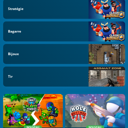
Stratégie
Bagarre
Bijoux
Tir
NOUVEAU
NOUVEAU