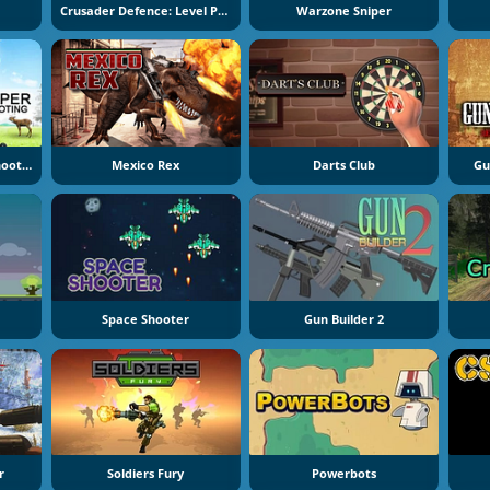
Crusader Defence: Level Pack
Warzone Sniper
Deer Hunting Sniper Shooting
Mexico Rex
Darts Club
Gu
Space Shooter
Gun Builder 2
r
Soldiers Fury
Powerbots