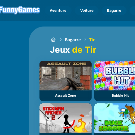
Aventure
Voiture
Bagarre
Bagarre
Tir
Jeux
de Tir
Assault Zone
Bubble Hit