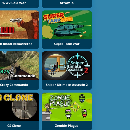
WW2 Cold War
Arrow.io
n Blood Remastered
Super Tank War
Crazy Commando
Sniper Ultimate Assassin 2
CS Clone
Zombie Plague