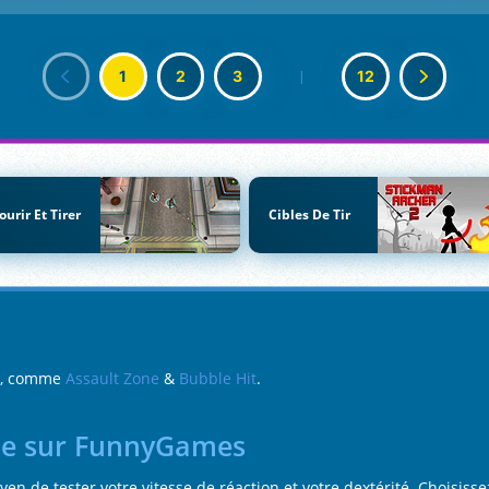
1
2
3
|
12
ourir Et Tirer
Cibles De Tir
ir, comme
Assault Zone
&
Bubble Hit
.
igne sur FunnyGames
moyen de tester votre vitesse de réaction et votre dextérité. Choisi