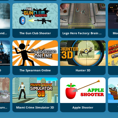
Frontline Army Commando War
The Gun Club Shooter
Lego Hero Factory: Brain Attack
Mod
D
The Spearman Online
Hunter 3D
Frontline Commando Survival
Miami Crime Simulator 3D
Apple Shooter