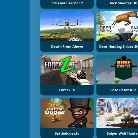
Stickman Archer 2
Duck Shooter HD
Death From Above
ForceZ.io
Base Defense 2
Battledudes.io
Sniper Wolf Hunte