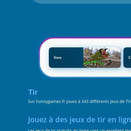
Vers
C
Tir
Sur Funnygames.fr jouez à 543 différents Jeux de T
Jouez à des jeux de tir en l
Les jeux de tir gratuits en ligne sont un excellent 