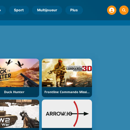
o
Sport
Multijoueur
Plus
Duck Hunter
Frontline Commando Mission 3D