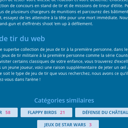
ction de concours en stand de tir et de missions de tireur d’élite.
ous de plusieurs chargeurs de munitions et parcourez des bâtimen
let, essayez de les atteindre à la tête pour une mort immédiate. N
-and-gun et d’effrénés shoot ‘em up à défilement.
 de tir du web
 superbe collection de jeux de tir à la première personne, dans 
 jeux de tir militaire à la première personne comme la série Count
evisiter certains classiques de votre enfance, vous trouverez d’exce
un jeune joueur, voici une raison supplémentaire de jeter un œil à c
e soit le type de jeu de tir que vous recherchez, nous avons ce qu’il
tez-vous dans l’arène !
Catégories similaires
R
58
FLAPPY BIRDS
21
DÉFENSE DU CHÂTEA
JEUX DE STAR WARS
3