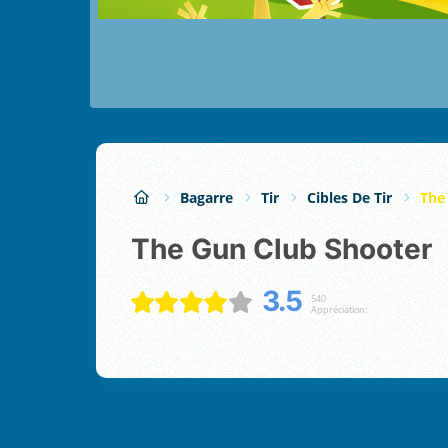
Bagarre
Tir
Cibles De Tir
The
The Gun Club Shooter
3.5
540
Appréciation: