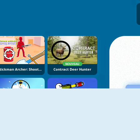
NOUVEAU
Stickman Archer: Shooting Arrows
Contract Deer Hunter
NOUVEAU
NOUVEAU
Super Sniper Missions
Boom Stick Bazooka