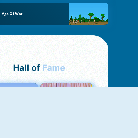
Age Of War
Hall of
Fame
Love Tester
Croc Word