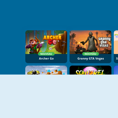
NOUVEAU
NOUVEAU
Archer Go
Granny GTA Vegas
NOUVEAU
NOUVEAU
Cannon Balls 3D
Squirrel With A Gun!