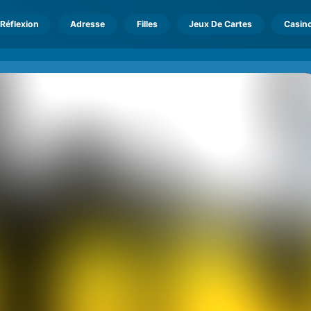
Réflexion
Adresse
Filles
Jeux De Cartes
Casin