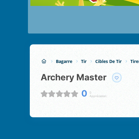
Bagarre
Tir
Cibles De Tir
Tire
Archery Master
0
0
Appréciation: