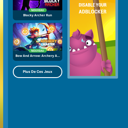
NOUVEAU
Blocky Archer Run
NOUVEAU
Bow And Arrow: Archery Adventure
Plus De Ces Jeux