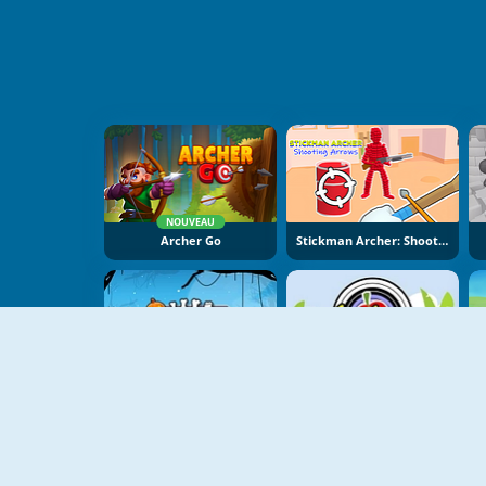
NOUVEAU
Archer Go
Stickman Archer: Shooting Arrows
Halloween Archer
Archerry