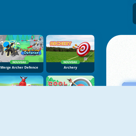
NOUVEAU
NOUVEAU
Merge Archer Defence
Archery
NOUVEAU
NOUVEAU
Castle Keeper
Cool Archer