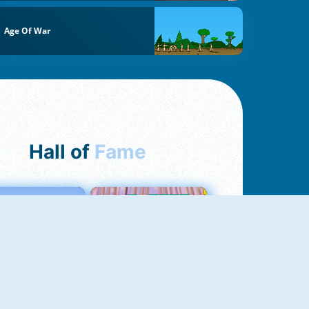
Age Of War
Hall of
Fame
Love Tester
Croc Word