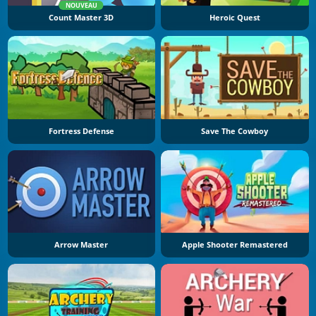
NOUVEAU
Count Master 3D
Heroic Quest
Fortress Defense
Save The Cowboy
Arrow Master
Apple Shooter Remastered