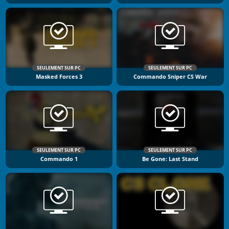
SEULEMENT SUR PC
SEULEMENT SUR PC
Masked Forces 3
Commando Sniper CS War
SEULEMENT SUR PC
SEULEMENT SUR PC
Commando 1
Be Gone: Last Stand