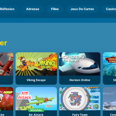
Réflexion
Adresse
Filles
Jeux De Cartes
Casin
er
Viking Escape
Horizon Online
Si
NOUVEAU
Lite
Air Attack
Fairy Town
Com