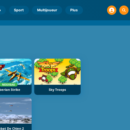
o
Sport
Multijoueur
Plus
NOUVEAU
berian Strike
Sky Troops
bat De Chien 2