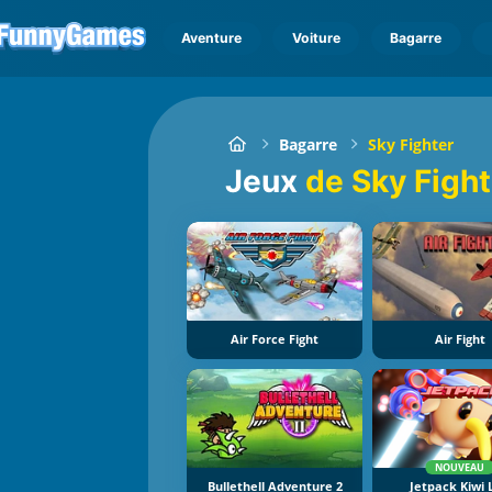
Aventure
Voiture
Bagarre
Bagarre
Sky Fighter
Jeux
de Sky Fight
Air Force Fight
Air Fight
NOUVEAU
Bullethell Adventure 2
Jetpack Kiwi 