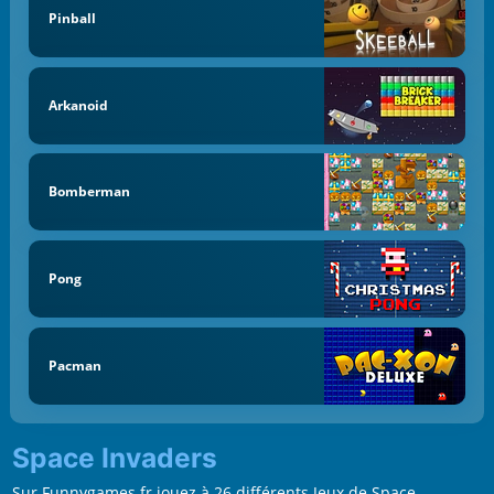
Pinball
Arkanoid
Bomberman
Pong
Pacman
Space Invaders
Sur Funnygames.fr jouez à 26 différents Jeux de Space