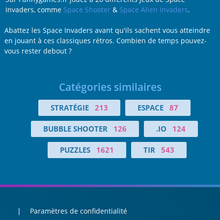
Invaders, comme
Space Shooter
&
Space Alien Invaders
.
Abattez les Space Invaders avant qu'ils sachent vous atteindre
en jouant à ces classiques rétros. Combien de temps pouvez-
vous rester debout ?
Catégories similaires
STRATÉGIE
213
ESPACE
87
BUBBLE SHOOTER
126
.IO
124
PUZZLES
1621
TIR
543
Paramètres de confidentialité