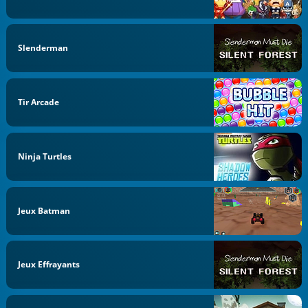
Slenderman
Tir Arcade
Ninja Turtles
Jeux Batman
Jeux Effrayants