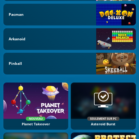
Pacman
Arkanoid
Pinball
NOUVEAU
SEULEMENT SUR PC
Planet Takeover
Asteroid Burst