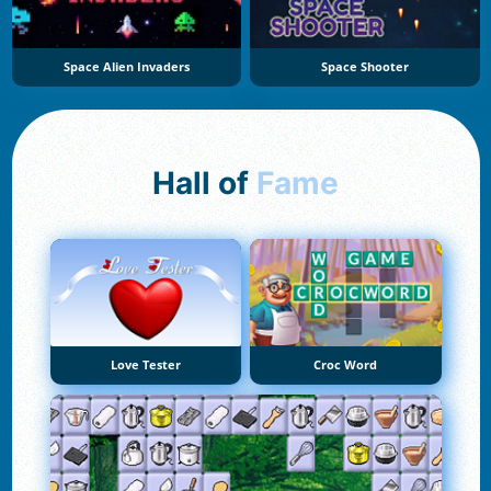
Space Alien Invaders
Space Shooter
Hall of
Fame
Love Tester
Croc Word