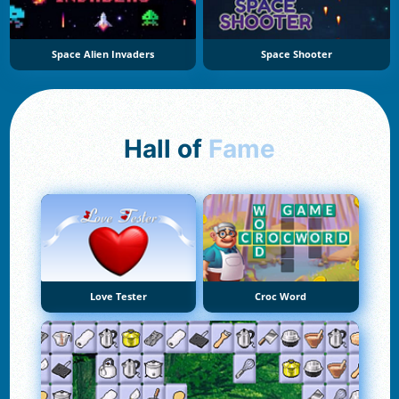
Space Alien Invaders
Space Shooter
Hall of
Fame
Love Tester
Croc Word