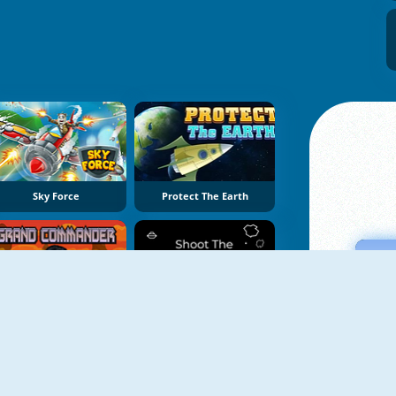
Sky Force
Protect The Earth
Grand Commander
Shoot The Asteroids