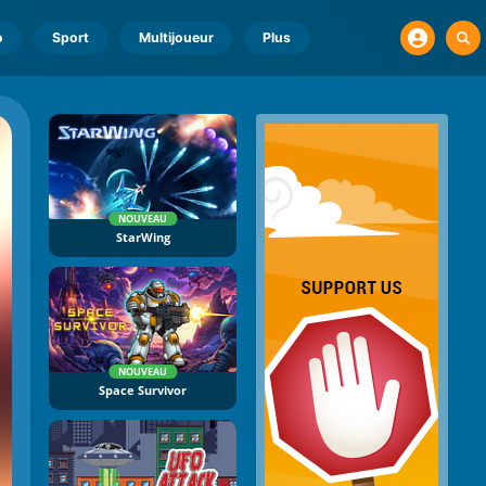
o
Sport
Multijoueur
Plus
NOUVEAU
StarWing
NOUVEAU
Space Survivor