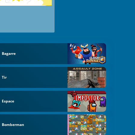
Bagarre
Tir
Espace
Bomberman