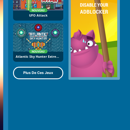
NOUVEAU
UFO Attack
NOUVEAU
Atlantic Sky Hunter Extreme
Plus De Ces Jeux