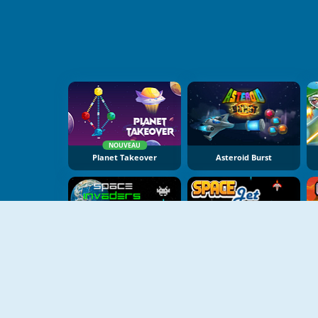
NOUVEAU
Planet Takeover
Asteroid Burst
Space Invaders Remake
Space Jet