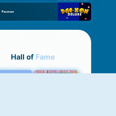
Pacman
Hall of
Fame
Love Tester
Croc Word