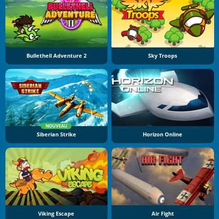
Bullethell Adventure 2
Sky Troops
NOUVEAU
Siberian Strike
Horizon Online
Viking Escape
Air Fight