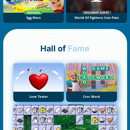
NOUVEAU
SEULEMENT SUR PC
Egg Wars
World Of Fighters: Iron Fists
Hall of
Fame
Love Tester
Croc Word