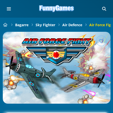
Bagarre
Sky Fighter
Air Defence
Air Force Figh