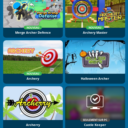
NOUVEAU
NOUVEAU
Merge Archer Defence
Archery Master
NOUVEAU
Archery
Halloween Archer
SEULEMENT SUR PC
Archerry
Castle Keeper