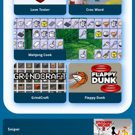
Love Tester
Croc Word
Mahjong Cook
GrindCraft
Flappy Dunk
Sniper