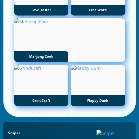
Love Tester
Croc Word
Mahjong Cook
GrindCraft
Flappy Dunk
Sniper