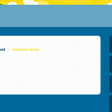
sed
Immense Army