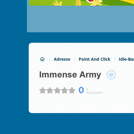
Adresse
Point And Click
Idle-Ba
Immense Army
0
0
Appréciation: