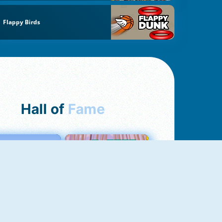
Flappy Birds
Hall of
Fame
Love Tester
Croc Word