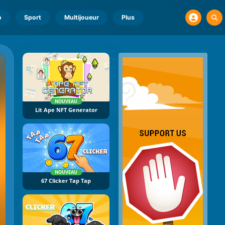
o
Sport
Multijoueur
Plus
NOUVEAU
Lit Ape NFT Generator
NOUVEAU
67 Clicker Tap Tap