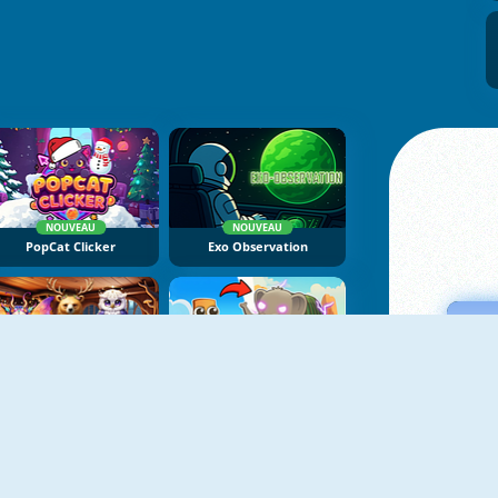
NOUVEAU
NOUVEAU
PopCat Clicker
Exo Observation
NOUVEAU
NOUVEAU
Mysterious Familiars Enchanted Bestiary
Brainrot Evolution