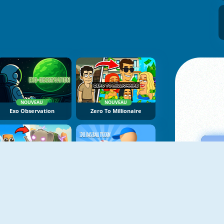
NOUVEAU
NOUVEAU
Exo Observation
Zero To Millionaire
NOUVEAU
NOUVEAU
Brainrot Evolution
Idle Baseball Tycoon