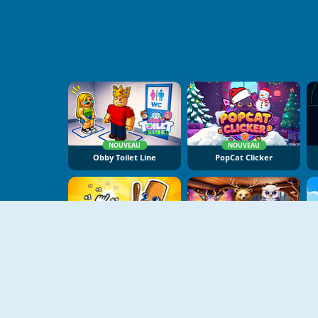
NOUVEAU
NOUVEAU
Obby Toilet Line
PopCat Clicker
NOUVEAU
NOUVEAU
Italian Brainrot Baby Clicker
Mysterious Familiars Enchanted Bestiary