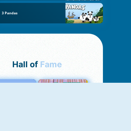
3 Pandas
Hall of
Fame
Love Tester
Croc Word