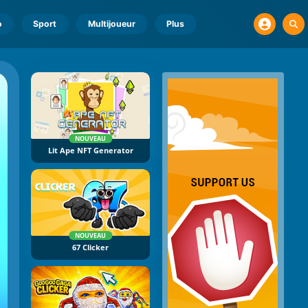
o
Sport
Multijoueur
Plus
NOUVEAU
Lit Ape NFT Generator
NOUVEAU
67 Clicker