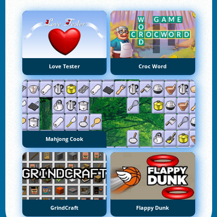
Love Tester
Croc Word
Mahjong Cook
GrindCraft
Flappy Dunk