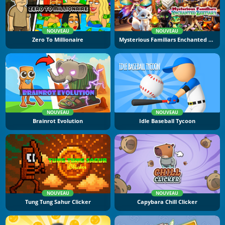
NOUVEAU
NOUVEAU
Zero To Millionaire
Mysterious Familiars Enchanted Bestiary
NOUVEAU
NOUVEAU
Brainrot Evolution
Idle Baseball Tycoon
NOUVEAU
NOUVEAU
Tung Tung Sahur Clicker
Capybara Chill Clicker