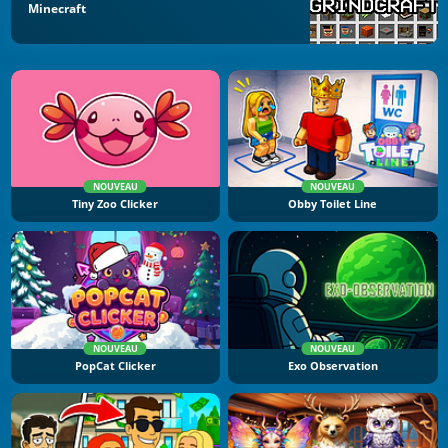
Minecraft
NOUVEAU
NOUVEAU
Tiny Zoo Clicker
Obby Toilet Line
NOUVEAU
NOUVEAU
PopCat Clicker
Exo Observation