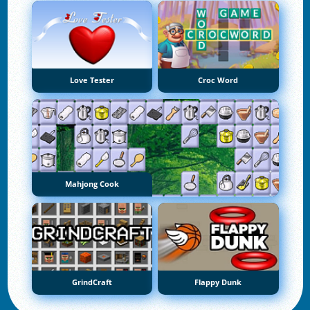
Love Tester
Croc Word
Mahjong Cook
GrindCraft
Flappy Dunk