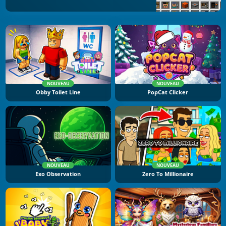
NOUVEAU
NOUVEAU
Obby Toilet Line
PopCat Clicker
NOUVEAU
NOUVEAU
Exo Observation
Zero To Millionaire