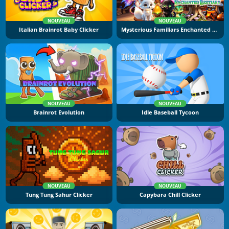
NOUVEAU
NOUVEAU
Italian Brainrot Baby Clicker
Mysterious Familiars Enchanted Bestiary
NOUVEAU
NOUVEAU
Brainrot Evolution
Idle Baseball Tycoon
NOUVEAU
NOUVEAU
Tung Tung Sahur Clicker
Capybara Chill Clicker