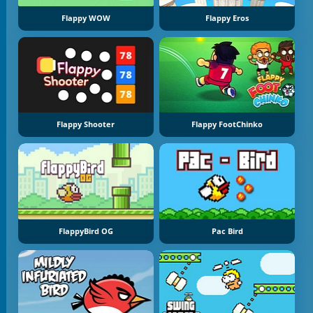
Flappy WOW
Flappy Eros
Flappy Shooter
Flappy FootChinko
FlappyBird OG
Pac Bird