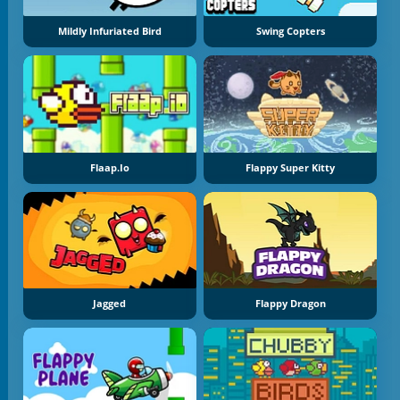
Mildly Infuriated Bird
Swing Copters
Flaap.io
Flappy Super Kitty
Jagged
Flappy Dragon