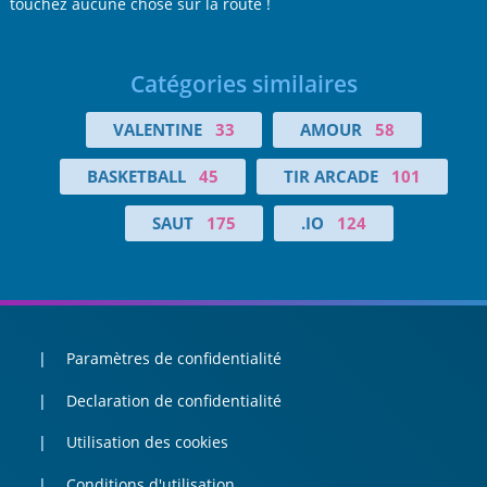
touchez aucune chose sur la route !
Catégories similaires
VALENTINE
33
AMOUR
58
BASKETBALL
45
TIR ARCADE
101
SAUT
175
.IO
124
Paramètres de confidentialité
Declaration de confidentialité
Utilisation des cookies
Conditions d'utilisation