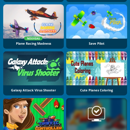
NOUVEAU
Plane Racing Madness
Save Pilot
Galaxy Attack Virus Shooter
Cute Planes Coloring