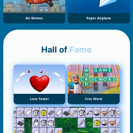
Air Wolves
Paper Airplane
Hall of
Fame
Love Tester
Croc Word