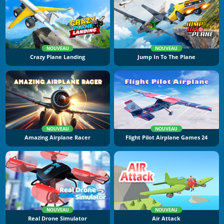
NOUVEAU
NOUVEAU
Crazy Plane Landing
Jump In To The Plane
NOUVEAU
NOUVEAU
Amazing Airplane Racer
Flight Pilot Airplane Games 24
NOUVEAU
NOUVEAU
Real Drone Simulator
Air Attack