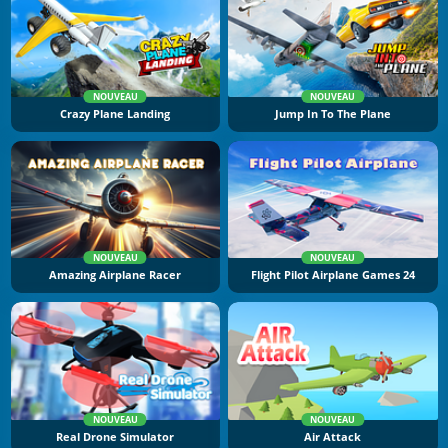
NOUVEAU
NOUVEAU
Crazy Plane Landing
Jump In To The Plane
NOUVEAU
NOUVEAU
Amazing Airplane Racer
Flight Pilot Airplane Games 24
NOUVEAU
NOUVEAU
Real Drone Simulator
Air Attack