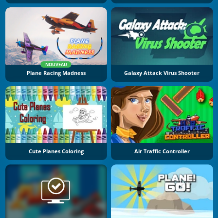
NOUVEAU
Plane Racing Madness
Galaxy Attack Virus Shooter
Cute Planes Coloring
Air Traffic Controller