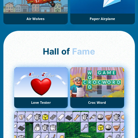
Air Wolves
Paper Airplane
Hall of
Fame
Love Tester
Croc Word