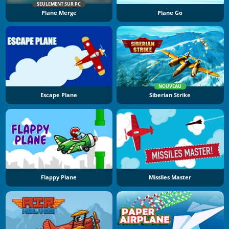
SEULEMENT SUR PC
Plane Merge
Plane Go
NOUVEAU
Escape Plane
Siberian Strike
Flappy Plane
Missiles Master