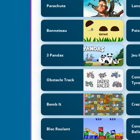
Parachute
Lanc
Bonneteau
Pois
3 Pandas
Jeu 
Com
Obstacle Track
Tyc
Bomb It
Craz
Cond
Bloc Roulant
Ball