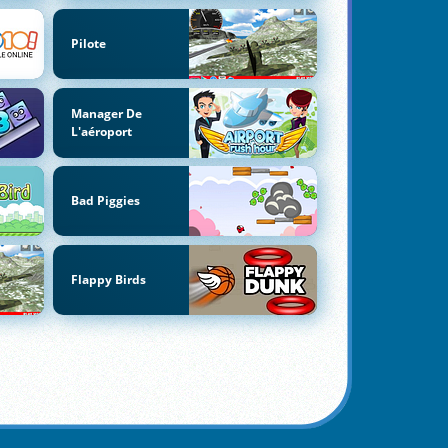
Pilote
Manager De
L'aéroport
Bad Piggies
Flappy Birds