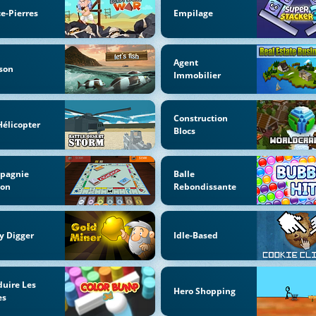
e-Pierres
Empilage
Agent
son
Immobilier
Construction
Hélicopter
Blocs
pagnie
Balle
oon
Rebondissante
y Digger
Idle-Based
uire Les
Hero Shopping
es