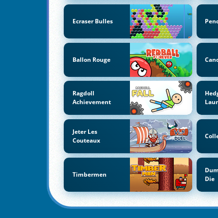
Ecraser Bulles
Pen
Ballon Rouge
Can
Ragdoll
Hed
Achievement
Lau
Jeter Les
Coll
Couteaux
Dum
Timbermen
Die