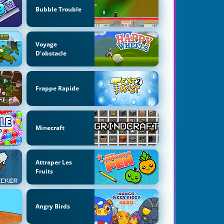
Bubble Trouble
Voyage
D'obstacle
Frappe Rapide
Minecraft
Attraper Les
Fruits
Angry Birds