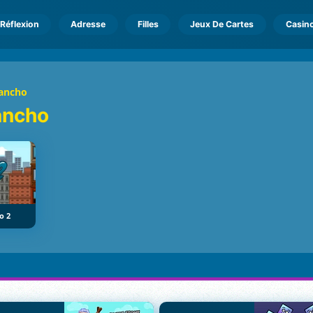
Réflexion
Adresse
Filles
Jeux De Cartes
Casin
ancho
ancho
o 2