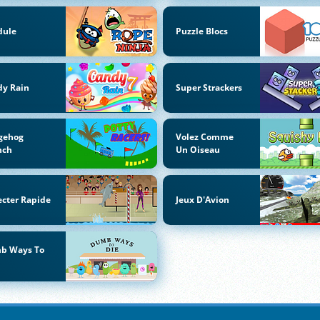
dule
Puzzle Blocs
dy Rain
Super Strackers
gehog
Volez Comme
nch
Un Oiseau
ecter Rapide
Jeux D'Avion
b Ways To